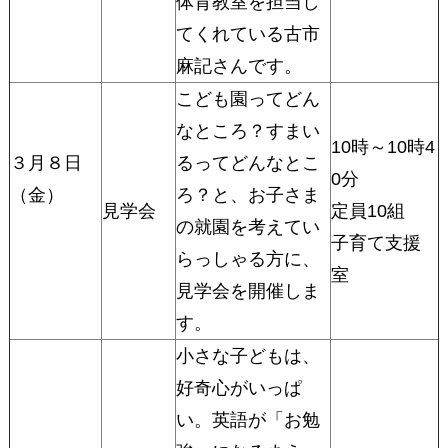
体育教室を担当し
てくれている古市
麻記さんです。
こども園ってどん
なところ？すまい
10時～10時4
３月８日
るってどんなとこ
0分
（金）
ろ？と、お子さま
見学会
定員10組
の就園を考えてい
子育て支援
らっしゃる方に、
室
見学会を開催しま
す。
小さな子どもは、
好奇心がいっぱ
い。英語が「お勉