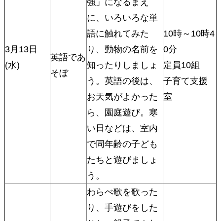
強」になるまえ
に、いろいろな単
語に触れてみた
10時～10時4
3月13日
り、動物の名前を
0分
英語であ
(水)
知ったりしましょ
定員10組
そぼ
う。英語の後は、
子育て支援
お天気がよかった
室
ら、園庭遊び。寒
い日などは、室内
で同年齢の子ども
たちと遊びましょ
う。
わらべ歌を歌った
り、手遊びをした